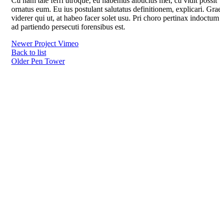
Cu nam tale ferri utroque, eu habemus albucius mel, cu vidit possit
ornatus eum. Eu ius postulant salutatus definitionem, explicari. Gra
viderer qui ut, at habeo facer solet usu. Pri choro pertinax indoctum
ad partiendo persecuti forensibus est.
Newer
Project Vimeo
Back to list
Older
Pen Tower