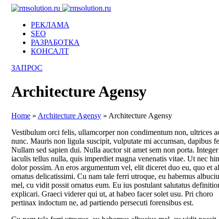
РЕКЛАМА
SEO
РАЗРАБОТКА
КОНСАЛТ
ЗАПРОС
Architecture Agensy
Home
»
Architecture Agensy
»
Architecture Agensy
Vestibulum orci felis, ullamcorper non condimentum non, ultrices a
nunc.
Mauris non ligula suscipit, vulputate mi accumsan, dapibus fe
Nullam sed sapien dui. Nulla auctor sit amet sem non porta. Integer
iaculis tellus nulla, quis imperdiet magna venenatis vitae. Ut nec hi
dolor possim. An eros argumentum vel, elit diceret duo eu, quo et a
ornatus delicatissimi. Cu nam tale ferri utroque, eu habemus albuci
mel, cu vidit possit ornatus eum. Eu ius postulant salutatus definiti
explicari. Graeci viderer qui ut, at habeo facer solet usu. Pri choro
pertinax indoctum ne, ad partiendo persecuti forensibus est.